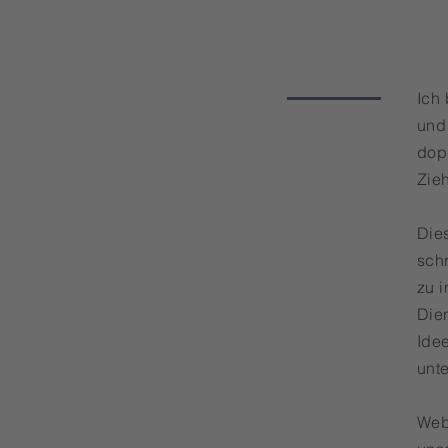
Ich 
und 
dop
Zieh
Dies
schr
zu i
Dien
Ide
unt
Web