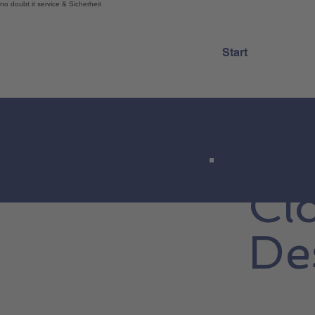
no doubt it service & Sicherheit
Start
Cl
De