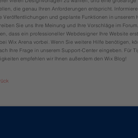
erer vielen Designvorlagen zu wählen, und eine großartige
ellen, die genau Ihren Anforderungen entspricht. Informiere
e Veröffentlichungen und geplante Funktionen in unserem H
reiben Sie uns Ihre Meinung und Ihre Vorschläge im Forum
en, dass ein professioneller Webdesigner Ihre Website erst
 bei Wix Arena vorbei. Wenn Sie weitere Hilfe benötigen, k
fach Ihre Frage in unserem Support-Center eingeben. Für T
igkeiten empfehlen wir Ihnen außerdem den Wix Blog!
rück
No Doubt
- IT Service & Sicherheit
Krefelder Str. 7-9