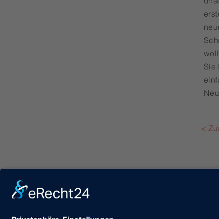
uns
erst
neu
Sch
woll
Sie
ein
Neu
< Zu
Impressum
Datenschutz